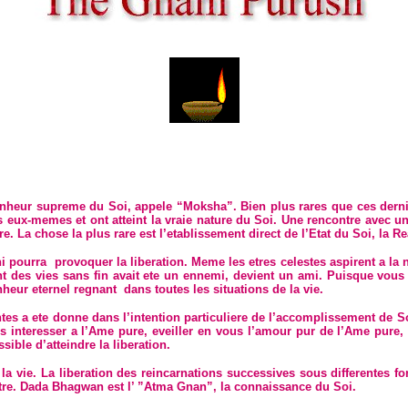
heur supreme du Soi, appele “Moksha”. Bien plus rares que ces dernier
ses eux-memes et ont atteint la vraie nature du Soi. Une rencontre avec 
e. La chose la plus rare est l’etablissement direct de l’Etat du Soi, la Re
i pourra
provoquer la liberation. Meme les etres celestes aspirent a l
ant des vies sans fin avait ete un ennemi, devient un ami. Puisque vou
onheur eternel regnant
dans toutes les situations de la vie.
a ete donne dans l’intention particuliere de l’accomplissement de Soi, q
 interesser a l’Ame pure, eveiller en vous l’amour pur de l’Ame pure,
ible d’atteindre la liberation.
la vie. La liberation des reincarnations successives sous differentes f
otre. Dada Bhagwan est l’ ”Atma Gnan”, la connaissance du Soi.