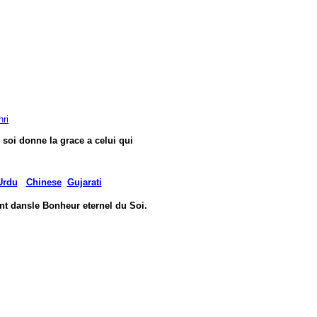
ri
soi donne la grace a celui qui 
Urdu
Chinese
Gujarati
nt dans
le Bonheur eternel du Soi.