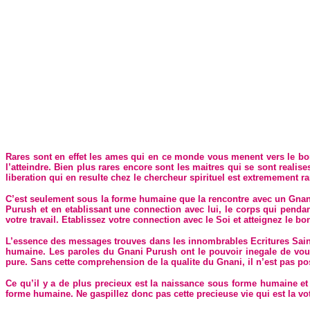
Rares sont en effet les ames qui en ce monde vous menent vers le bon
l’atteindre. Bien plus rares encore sont les maitres qui se sont reali
liberation qui en resulte chez le chercheur spirituel est extremement rar
C’est seulement sous la forme humaine que la rencontre avec un Gnan
Purush et en etablissant une connection avec lui, le corps qui pend
votre travail. Etablissez votre connection avec le Soi et atteignez le b
L’essence des messages trouves dans les innombrables Ecritures Saintes 
humaine. Les paroles du Gnani Purush ont le pouvoir inegale de vous
pure. Sans cette comprehension de la qualite du Gnani, il n’est pas poss
Ce qu’il y a de plus precieux est la naissance sous forme humaine et 
forme humaine. Ne gaspillez donc pas cette precieuse vie qui est la v