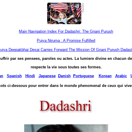
Main Navigation Index For Dadashri: The Gnani Purush
Pujya
Niruma :
A Promise Fulfilled
ujya
Deepakbhai
Desai Carries Forward The Mission Of
Gnani
Purush
Dadash
uffrir par ses pensees, paroles ou 
actes. La 
lumiere divine en chacun de 
respecte la 
vie 
sous toutes ses formes.
an
Spanish
Hindi
Japanese
Danish
Portuguese
Korean
Arabic
ots ci-dessous pour entrer dans le monde 
phenomenal de ceux qui vive