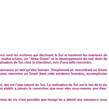
s sont les ecritures qui decrivent le Soi et montrent les manieres de
un maitre eclaire, un “Atma Gnani” et le developpement du reel desir de
alisation de Soi chez le chercheur, lors d’une telle rencontre.
a naissance en tant qu’etre humain. Simplement en rencontrant un Gnani
s avez rencontre un Gnani dans cette existence humaine, accomplissez
ui est l’etat naturel du Soi. La realisation de Soi est le but de la vie
 et etablir a jamais la conviction que vous etes vous-memes une Ame
ormes de vie n’est possible que lorsqu’on a atteint une naissance sous